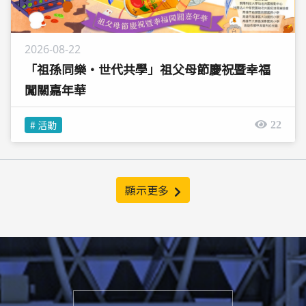
2026-08-22
「祖孫同樂‧世代共學」祖父母節慶祝暨幸福
闖關嘉年華
# 活動
22
顯示更多